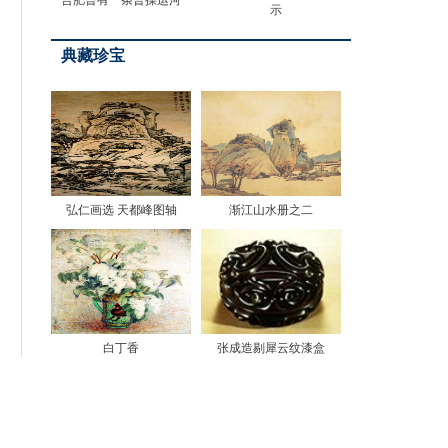
合肥曾有一条曹操运河
示
典藏珍宝
弘仁画选 天都峰图轴
渐江山水册之二
白丁香
张成造剔犀云纹漆盒