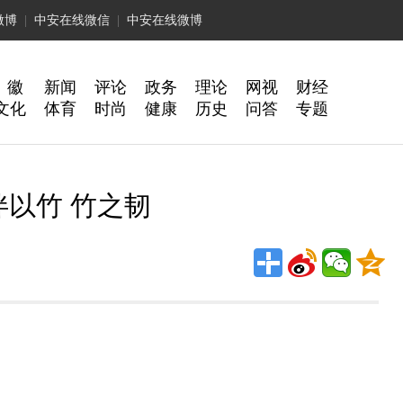
微博
|
中安在线微信
|
中安在线微博
 徽
新闻
评论
政务
理论
网视
财经
文化
体育
时尚
健康
历史
问答
专题
伴以竹 竹之韧