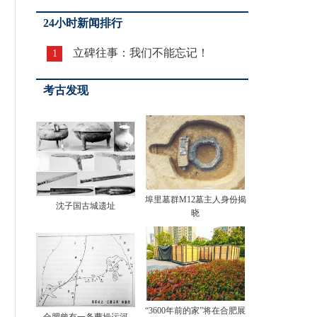
24小时新闻排行
立碑往事：我们不能忘记！
1
考古发现
埠里墓群M12墓主人身份揭
沈子国古城遗址
晓
“3600年前的家”将在合肥展