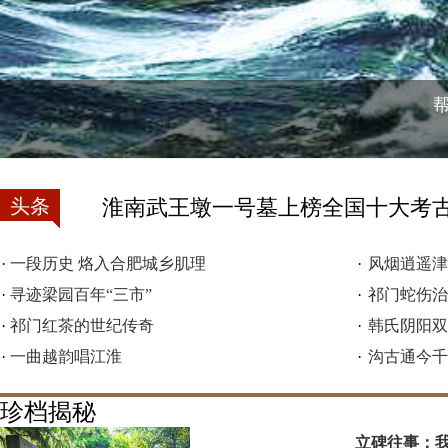
头条
淮南武王墩一号墓上榜全国十大考
·
一段历史 烙入合肥城乡肌理
·
风烟逍遥津
·
寻迹梁园百年“三市”
·
祁门蛇伤治
·
祁门红茶的世纪传奇
·
韩氏阴阳双
·
一曲越韵唱江淮
·
沟古通今千
珍档揭秘
立碑往事：