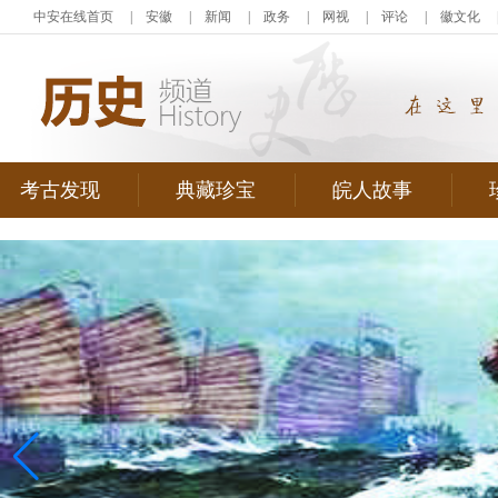
中安在线首页
|
安徽
|
新闻
|
政务
|
网视
|
评论
|
徽文化
考古发现
典藏珍宝
皖人故事