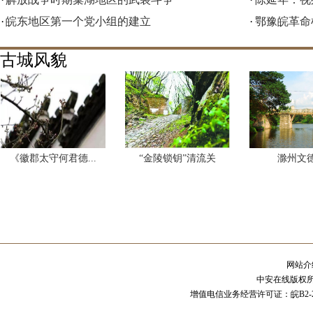
·
皖东地区第一个党小组的建立
·
鄂豫皖革命
古城风貌
《徽郡太守何君德...
“金陵锁钥”清流关
滁州文
网站介
中安在线版权
增值电信业务经营许可证：皖B2-20