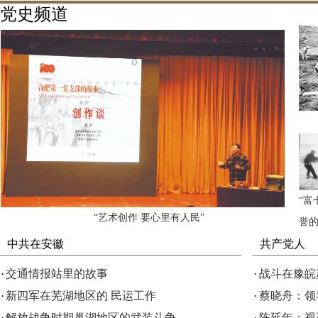
党史频道
“富
“艺术创作 要心里有人民”
誉
中共在安徽
共产党人
·
交通情报站里的故事
·
战斗在豫皖
·
新四军在芜湖地区的 民运工作
·
蔡晓舟：领
·
解放战争时期巢湖地区的武装斗争
·
陈延年：视