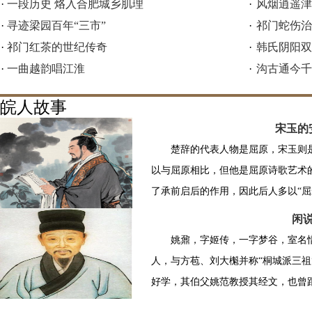
·
一段历史 烙入合肥城乡肌理
·
风烟逍遥津
·
寻迹梁园百年“三市”
·
祁门蛇伤治
·
祁门红茶的世纪传奇
·
韩氏阴阳双
·
一曲越韵唱江淮
·
沟古通今千
皖人故事
宋玉的
楚辞的代表人物是屈原，宋玉则
以与屈原相比，但他是屈原诗歌艺术
了承前启后的作用，因此后人多以“屈宋
闲
姚鼐，字姬传，一字梦谷，室名
人，与方苞、刘大櫆并称“桐城派三祖
好学，其伯父姚范教授其经文，也曾跟