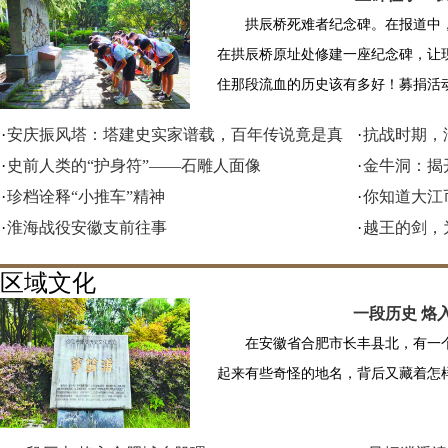
拱辰桥死难者纪念碑。在报道中
在拱辰桥原址处修建一座纪念碑，让
住那段流血的历史该有多好！募捐活动
·
安庆振风塔：塔建史实家谱载，百年传说竟是真
·
抗战时期，
·
史前人类的“护身符”——石雕人面像
·
金牛洞：揭
·
珍档诠释“小推车”精神
·
你知道大江
·
淮海战役安徽支前往事
·
越王的剑，
区域文化
一段历史 烙
在安徽省合肥市长丰县北，有一个
起来有些奇怪的地名，背后又藏着怎