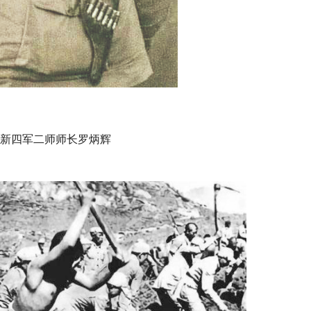
四军二师师长罗炳辉