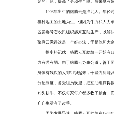
足的问题，提高了劳动生产率。后来享有盛
1903年出生的骆腾云是淮北人。年轻
租种地主的土地为生。但因为牛力和人力
区党委号召农民组织起来互助生产，以解
骆腾云觉得这是一个好办法，于是他和大余
据史料记载，骆腾云互助组一开始有18家
力有强有弱。由于骆腾云办事公道，善于
身体有残疾的人都组织起来，干些力所能
分配制度，备受组员欢迎，把互助组搞得很
19头耕牛。不仅每家每户都多收了粮食。而且
户户生活有了改善。
因为发展迅速，骆腾云互助组在1944