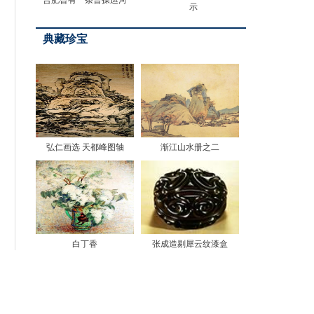
合肥曾有一条曹操运河
示
典藏珍宝
弘仁画选 天都峰图轴
渐江山水册之二
白丁香
张成造剔犀云纹漆盒