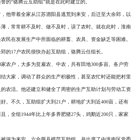
誉的“骆腾云互助组”就是在此时建立的。
时，他带着全家从江苏泗阳县逃荒到来安，后迁至大余郢，以
单薄，常常耕不及时、做不及时，误了农时。就在此时，淮南
决农民在发展生产中所面临的耕畜、农具、资金缺乏等困难。
郢的17户农民很快办起互助组，骆腾云任组长。
农户，大多为贫雇农、中农，共有田地300多亩。各户劳
团结大家，调动了群众的生产积极性，甚至农忙时还能把村里
及的农活。他还建立和健全了周密的生产互助计划与劳动工资
好。不久，互助组扩大到21户，耕地扩大到近400亩，还有
，全组1944年比上年多养肥猪27头，鸡鹅近200只，家家
年被评为来安、六合两县模范互助组，并出席了由淮南区党委