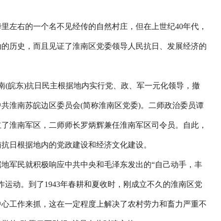
里左右的一个名不见经传的自然村庄，但在上世纪40年代，
动的历史，而且见证了淮南区党委领导人民抗日、发展经济的
南(皖东)抗日民主根据地内实行党、政、军一元化领导，撤
共淮南苏皖边区委员会(简称淮南区党委)。二师政治委员谭
立了淮南军区，二师师长罗炳辉兼任淮南军区司令员。自此，
淮南抗日根据地内的党政建设和经济文化建设。
地军民就积极响应中共中央和毛泽东发出的“自己动手，丰
作运动。到了1943年春耕和夏收时，刚成立不久的淮南区党
中心工作来抓，这在一定程度上解决了农村劳力和畜力严重不