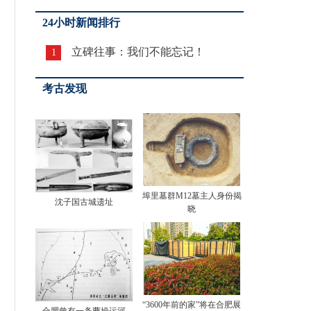
24小时新闻排行
立碑往事：我们不能忘记！
1
考古发现
埠里墓群M12墓主人身份揭
沈子国古城遗址
晓
“3600年前的家”将在合肥展