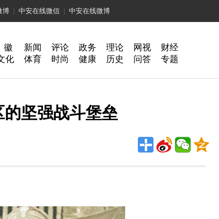
微博
|
中安在线微信
|
中安在线微博
 徽
新闻
评论
政务
理论
网视
财经
文化
体育
时尚
健康
历史
问答
专题
区的坚强战斗堡垒