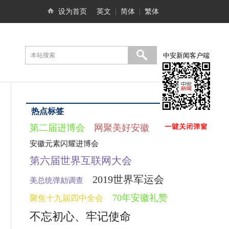
设为首页
英文
|
简体
|
繁体
中安新闻客户端
热点标签
第二届进博会
网聚美好安徽
安徽元素闪耀进博会
第六届世界互联网大会
2019世界军运会
美总统弹劾调查
70年安徽礼赞
聚焦十九届四中全会
不忘初心、牢记使命