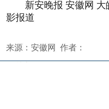
新安晚报 安徽网 大皖
影报道
来源：安徽网 作者：
相关新闻
安徽蚌埠禹会村龙山文化城址确认
岳家湖新石器时代遗址发掘成果出炉
考古大咖再次云集蚌埠，聚焦史前城址考古