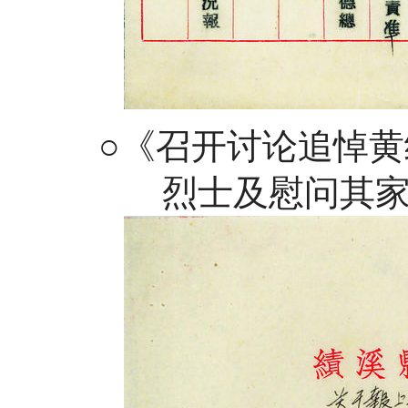
○《召开讨论追悼黄
烈士及慰问其