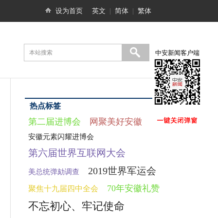
设为首页
英文
|
简体
|
繁体
中安新闻客户端
热点标签
第二届进博会
网聚美好安徽
安徽元素闪耀进博会
第六届世界互联网大会
2019世界军运会
美总统弹劾调查
70年安徽礼赞
聚焦十九届四中全会
不忘初心、牢记使命