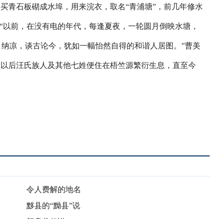
出买青石板砌成水埠，用来浣衣，取名“青浦塘”，前几年修水
。“以前，在没有电的年代，每逢夏夜，一轮圆月倒映水塘，
纳凉，谈古论今，犹如一幅怡然自得的和谐人居图。”曹美
，以后汪氏族人及其他七姓便住在梧竺源繁衍生息，直至今
令人费解的地名
黟县的“黝县”说