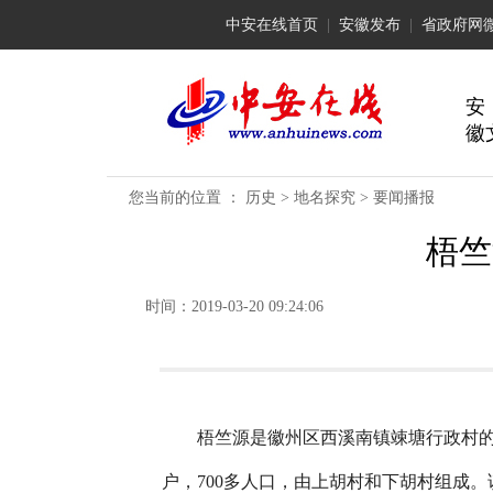
中安在线首页
|
安徽发布
|
省政府网
安
徽
您当前的位置 ：
历史
>
地名探究
>
要闻播报
梧竺
时间：2019-03-20 09:24:06
梧竺源是徽州区西溪南镇竦塘行政村的一
户，700多人口，由上胡村和下胡村组成