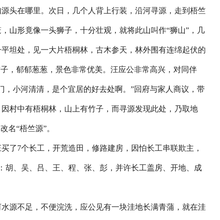
知源头在哪里。次日，几个人背上行装，沿河寻源，走到梧竺
，山形竟像一头狮子，十分壮观，就将此山叫作“狮山”，几
一平坦处，见一大片梧桐林，古木参天，林外围有连绵起伏的
竹子，郁郁葱葱，景色非常优美。汪应公非常高兴，对同伴
门，小河清清，是个宜居的好去处啊。”回府与家人商议，带
，因村中有梧桐林，山上有竹子，而寻源发现此处，乃取地
改名“梧竺源”。
了7个长工，开荒造田，修路建房，因怕长工串联欺主，
：胡、吴、吕、王、程、张、彭，并许长工盖房、开地、成
水源不足，不便浣洗，应公见有一块洼地长满青蒲，就在洼