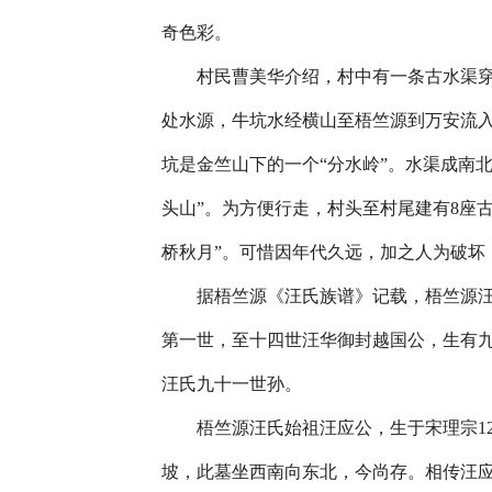
奇色彩。
村民曹美华介绍，村中有一条古水渠穿
处水源，牛坑水经横山至梧竺源到万安流
坑是金竺山下的一个“分水岭”。水渠成南北
头山”。为方便行走，村头至村尾建有8座
桥秋月”。可惜因年代久远，加之人为破坏
据梧竺源《汪氏族谱》记载，梧竺源汪
第一世，至十四世汪华御封越国公，生有九
汪氏九十一世孙。
梧竺源汪氏始祖汪应公，生于宋理宗123
坡，此墓坐西南向东北，今尚存。相传汪