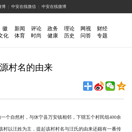
微博
|
中安在线微信
|
中安在线微博
 徽
新闻
评论
政务
理论
网视
财经
文化
体育
时尚
健康
历史
问答
专题
源村名的由来
个自然村，与休宁县万安镇相邻，下辖五个村民组400余
。该村以汪姓为主，提起该村村名与汪氏的由来还颇有一番传