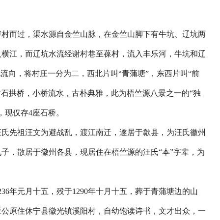
村而过，渠水源自金竺山脉，在金竺山脚下有牛坑、辽坑两
入横江，而辽坑水流经谢村巷至葆村，流入丰乐河，牛坑和辽
流向，将村庄一分为二，西北片叫“青蒲塘”，东西片叫“前
古石拱桥，小桥流水，古朴典雅，此为梧竺源八景之一的“独
，现仅存4座石桥。
氏先祖汪文为避战乱，渡江南迁，遂居于歙县，为汪氏徽州
子，散居于徽州各县，现居住在梧竺源的汪氏“本”字辈，为
6年元月十五，殁于1290年十月十五，葬于青蒲塘边的山
应公原住休宁县徽光镇溪阳村，自幼饱读诗书，文才出众，一