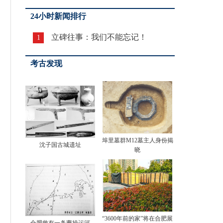
24小时新闻排行
立碑往事：我们不能忘记！
1
考古发现
埠里墓群M12墓主人身份揭
沈子国古城遗址
晓
“3600年前的家”将在合肥展