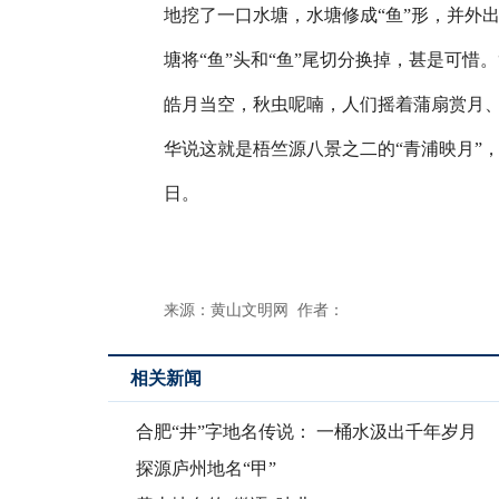
地挖了一口水塘，水塘修成“鱼”形，并外
塘将“鱼”头和“鱼”尾切分换掉，甚是可惜
皓月当空，秋虫呢喃，人们摇着蒲扇赏月、
华说这就是梧竺源八景之二的“青浦映月”
日。
来源：黄山文明网 作者：
相关新闻
合肥“井”字地名传说： 一桶水汲出千年岁月
探源庐州地名“甲”