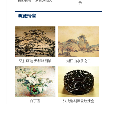
合肥曾有一条曹操运河
示
典藏珍宝
弘仁画选 天都峰图轴
渐江山水册之二
白丁香
张成造剔犀云纹漆盒