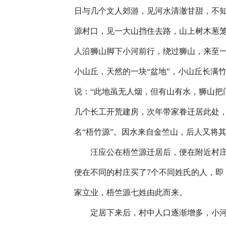
日与几个文人郊游，见河水清澈甘甜，不
源村口，见一大山挡住去路，山上树木葱笼
人沿狮山脚下小河前行，绕过狮山，来至
小山丘，天然的一块“盆地”，小山丘长满
说：“此地虽无人烟，但有山有水，狮山把
几个长工开荒建房，次年带家眷迁居此处
名“梧竹源”。因水来自金竺山，后人又将其
汪应公在梧竺源迁居后，便在附近村庄买
便在不同的村庄买了7个不同姓氏的人，即
家立业，梧竺源七姓由此而来。
定居下来后，村中人口逐渐增多，小河