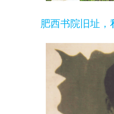
肥西书院旧址，